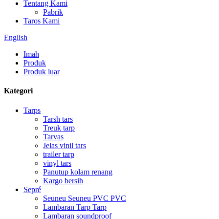
Tentang Kami
Pabrik
Taros Kami
English
Imah
Produk
Produk luar
Kategori
Tarps
Tarsh tars
Treuk tarp
Tarvas
Jelas vinil tars
trailer tarp
vinyl tars
Panutup kolam renang
Kargo bersih
Sepré
Seuneu Seuneu PVC PVC
Lambaran Tarp Tarp
Lambaran soundproof