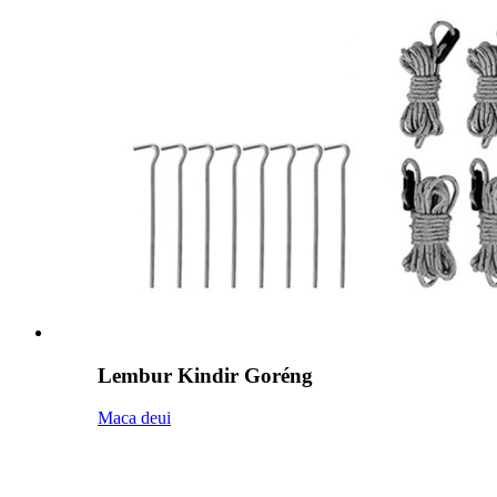
Lembur Kindir Goréng
Maca deui