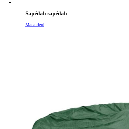
Sapédah sapédah
Maca deui