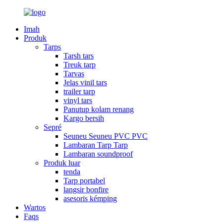
Imah
Produk
Tarps
Tarsh tars
Treuk tarp
Tarvas
Jelas vinil tars
trailer tarp
vinyl tars
Panutup kolam renang
Kargo bersih
Sepré
Seuneu Seuneu PVC PVC
Lambaran Tarp Tarp
Lambaran soundproof
Produk luar
tenda
Tarp portabel
langsir bonfire
asesoris kémping
Wartos
Faqs